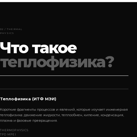
02 / THERMAL
PHYSICS
Что такое
теплофизика?
Смотреть видео
ТЕПЛОФИЗИКА · ИТФ МЭИ
Теплофизика (ИТФ МЭИ)
Короткие фрагменты процессов и явлений, которые изучает инженерная
теплофизика: движение жидкости, теплообмен, кипение, конденсация,
плазма и фазовые превращения.
THERMOPHYSICS
TPD MPEI