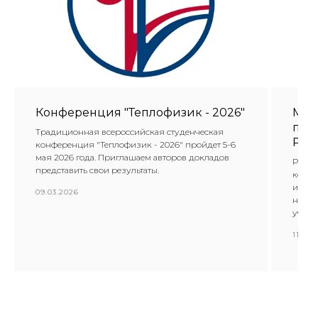
Конференция "Теплофизик - 2026"
Мол
поб
Традиционная всероссийская студенческая
РН
конференция "Теплофизик - 2026" пройдет 5-6
мая 2026 года. Приглашаем авторов докладов
Росси
представить свои результаты.
конку
иссле
09.03.2026
научн
учены
11.07.